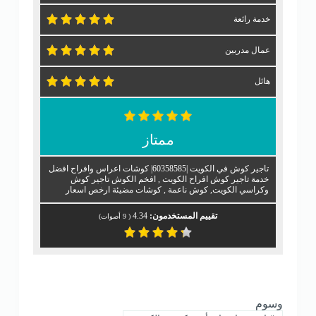
خدمة رائعة
عمال مدربين
هائل
ممتاز
تاجير كوش في الكويت |60358585| كوشات اعراس وافراح افضل
خدمة تاجير كوش افراح الكويت , افخم الكوش تاجير كوش
وكراسي الكويت, كوش ناعمة , كوشات مضيئة ارخص اسعار
تقييم المستخدمون:
4.34
(
9
أصوات)
وسوم