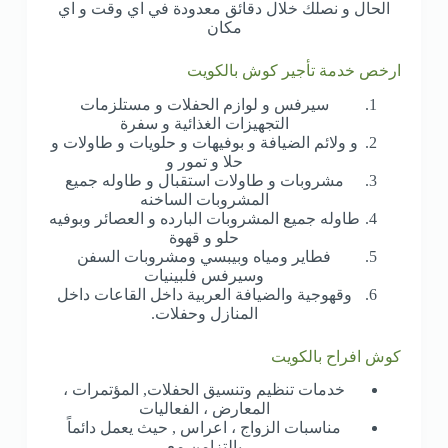
الحال و نصلك خلال دقائق معدودة في اي وقت و اي
مكان
ارخص خدمة تأجير كوش بالكويت
سيرفس و لوازم الحفلات و مستلزمات
التجهيزات الغذائية و سفرة
و ولائم الضيافة و بوفيهات و حلويات و طاولات و
حلا و تمور و
مشروبات و طاولات استقبال و طاوله جميع
المشروبات الساخنه
طاوله جميع المشروبات البارده و العصائر وبوفيه
حلو و قهوة
فطاير ومياه وبيبسي ومشروبات السفن
وسيرفس فلبينيات
وقهوجية والضيافة العربية داخل القاعات داخل
المنازل وحفلات.
كوش افراح بالكويت
خدمات تنظيم وتنسيق الحفلات, المؤتمرات ،
المعارض ، الفعاليات
مناسبات الزواج ، اعراس , حيث يعمل دائماً
بالتزامن مع