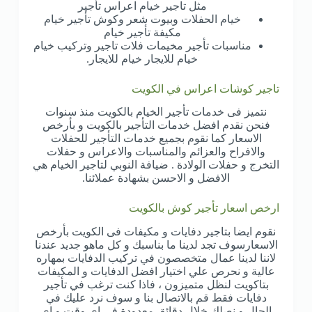
مثل تاجير خيام اعراس تأجير
خيام الحفلات وبيوت شعر وكوش تأجير خيام
مكيفة تأجير خيام
مناسبات تأجير مخيمات فلات تاجير وتركيب خيام
خيام للايجار خيام للايجار.
تاجير كوشات اعراس في الكويت
نتميز فى خدمات تأجير الخيام بالكويت منذ سنوات
فنحن نقدم افضل خدمات التأجير بالكويت و بأرخص
الاسعار كما نقوم بجميع خدمات التأجير للحفلات
والافراح والعزائم والمناسبات والاعراس و حفلات
التخرج و حفلات الولادة . ضيافة النوبي لتاجير الخيام هي
الافضل و الاحسن بشهادة عملائنا.
ارخص اسعار تأجير كوش بالكويت
نقوم ايضا بتاجير دفايات و مكيفات فى الكويت بأرخص
الاسعارسوف تجد لدينا ما بناسبك و كل ماهو جديد عندنا
لاننا لدينا عمال متخصصون في تركيب الدفايات بمهاره
عالية و نحرص علي اختيار افضل الدفايات و المكيفات
بتاكويت لنظل متميزون ، فاذا كنت ترغب في تأجير
دفايات فقط قم بالاتصال بنا و سوف نرد عليك في
الحال و نصلك خلال دقائق معدودة في اي وقت و اي