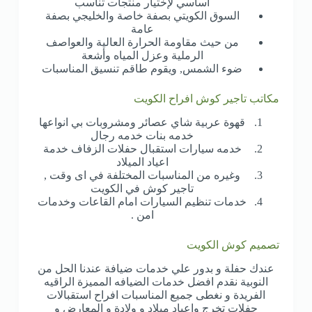
أساسي لإختيار منتجات تناسب
السوق الكويتي بصفة خاصة والخليجي بصفة
عامة
من حيث مقاومة الحرارة العالية والعواصف
الرملية وعزل المياه وأشعة
ضوء الشمس, ويقوم طاقم تنسيق المناسبات
مكاتب تاجير كوش افراح الكويت
قهوة عربية شاي عصائر ومشروبات بي انواعها
خدمه بنات خدمه رجال
خدمه سيارات استقبال حفلات الزفاف خدمة
اعياد الميلاد
وغيره من المناسبات المختلفة في اى وقت ,
تاجير كوش في الكويت
خدمات تنظيم السيارات امام القاعات وخدمات
امن .
تصميم كوش الكويت
عندك حفلة و بدور علي خدمات ضيافة عندنا الحل من
النوبية نقدم افضل خدمات الضيافه المميزة الراقيه
الفريدة و نغطى جميع المناسبات افراح استقبالات
حفلات تخرج واعياد ميلاد و ولادة و المعارض و