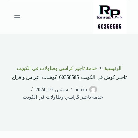
ا
ل
ت
ج
ا
و
ز
إ
ل
ى
ا
الرئيسية
خدمة تاجير كراسي وطاولات في الكويت
ل
م
تاجير كوش في الكويت |60358585| كوشات اعراس وافراح
ح
ت
admin
سبتمبر 10, 2024
و
خدمة تاجير كراسي وطاولات في الكويت
ى