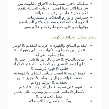
يمكنكم تاجير مستلزمات الافراح بالكويت من
شركتنا الاننا لدينا افضل الادوات الحديثة نتقدم
لكم حجز قاعات و بوفيهات ضيافة
سيرفس و لوازم الحفلات و مستلزمات
التجهيزات الغذائية و سفرة و ولائم الضيافة و
بوفيهات و حلويات و طاولات و حلا و تمور
اسعار تسكير الحدائق بالكويت
لتقديم الشاي والقهوة & عربات للتقديم & لومي
& دارسين & شاي بالنكهات & شاي زهورات &
شاي بنكهة الفواكة
شاي بالنعناع & شاي بالزعتر & شاي احمر &
شاي اخضر & شاي مر & حليب بالزعتر & كرك
حليب & قهوة فرنسية &
قهوة عربية & افضل صبابين للشاي والقهوة &
خدمة ضيافة رجال وسيدات & تجهيز جميع
الحفلات & عزائم وولائم
تقوم علي تقديم افضل الخدمات & ارخص
الاسعار & طقم عمل مميز ومدرب علي تقديم
افضل الخدمات &
يمكنك الاتصال بنا للاستعلام