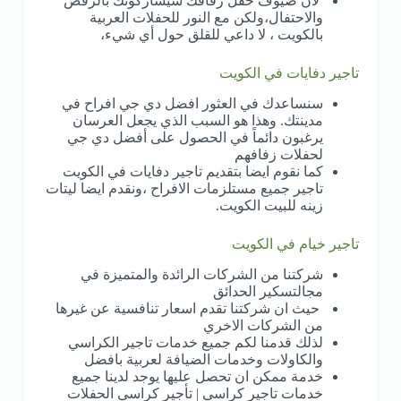
لأن ضيوف حفل زفافك سيشاركونك بالرقص
والاحتفال،ولكن مع النور للحفلات العربية
بالكويت ، لا داعي للقلق حول أي شيء،
تاجير دفايات في الكويت
سنساعدك في العثور افضل دي جي افراح في
مدينتك. وهذا هو السبب الذي يجعل العرسان
يرغبون دائماً في الحصول على أفضل دي جي
لحفلات زفافهم
كما نقوم ايضا بتقديم تاجير دفايات في الكويت
تاجير جميع مستلزمات الافراح ،ونقدم ايضا ليتات
زينه للبيت الكويت.
تاجير خيام في الكويت
شركتنا من الشركات الرائدة والمتميزة في
مجالتسكير الحدائق
حيث ان شركتنا تقدم اسعار تنافسية عن غيرها
من الشركات الاخري
لذلك قدمنا لكم جميع خدمات تاجير الكراسي
والكاولات وخدمات الضيافة لعربية بافضل
خدمة ممكن ان تحصل عليها يوجد لدينا جميع
خدمات تاجير كراسي | تأجير كراسي الحفلات