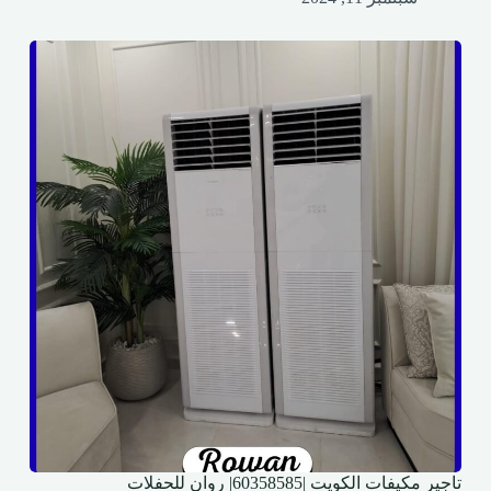
تاجير مكيفات الكويت |60358585| روان للحفلات