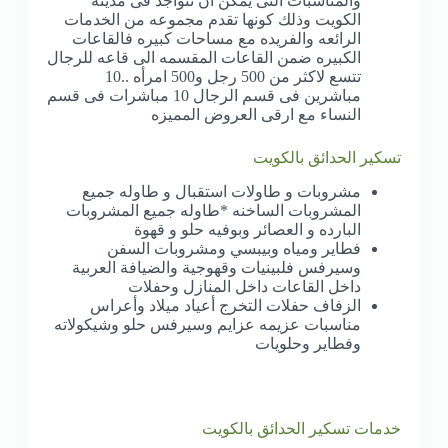
والمناسبات التى يمكن ان تتواجد فى مدينه
الكويت وذلك كونها تقدم مجموعه من الخدمات
الرائعه والفريده مع مساحات كبيره فالقاعات
الكبيره ضمن القاعات المقسمه الى قاعه للرجال
تتسع لاكثر من 500 رجل و500 امرأه ..10
مباشرين فى قسم الرجال 10 مباشرات فى قسم
النساء مع ارقى العروض المميزه
تسكير الحدائق بالكويت
مشروبات و طاولات استقبال و طاوله جميع
المشروبات الساخنه *طاوله جميع المشروبات
البارده و العصائر وبوفيه حلو و قهوة
فطاير ومياه وبيبسي ومشروبات السفن
وسيرفس فلبينيات وقهوجية والضيافة العربية
داخل القاعات داخل المنازل وحفلات
الزفاف حفلات التخرج أعياد ميلاد وأعراس
مناسبات عزيمه عزايم وسيرفس حلو وشيكولاته
وفطاير وحلويات
خدمات تسكير الحدائق بالكويت