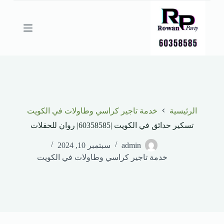
ا
ل
ت
ج
ا
و
ز
إ
ل
ى
ا
الرئيسية
خدمة تاجير كراسي وطاولات في الكويت
ل
م
تسكير حدائق في الكويت |60358585| روان للحفلات
ح
ت
admin
سبتمبر 10, 2024
و
خدمة تاجير كراسي وطاولات في الكويت
ى