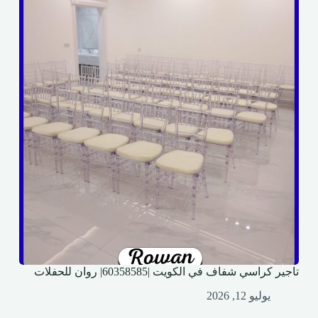
تاجير كراسي شفاف في الكويت |60358585| روان للحفلات
يوليو 12, 2026