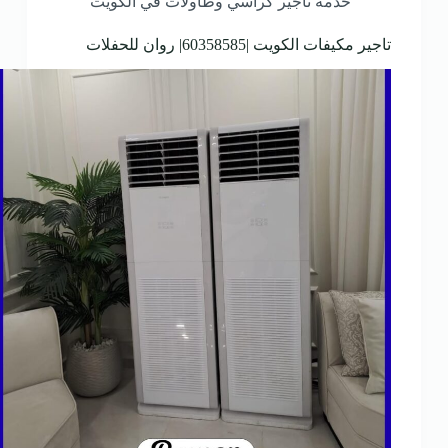
خدمة تاجير كراسي وطاولات في الكويت
تاجير مكيفات الكويت |60358585| روان للحفلات