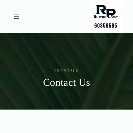
ا
ل
ت
ج
ا
و
ز
إ
ل
ى
ا
ل
LET’S TALK
م
Contact Us
ح
ت
و
ى