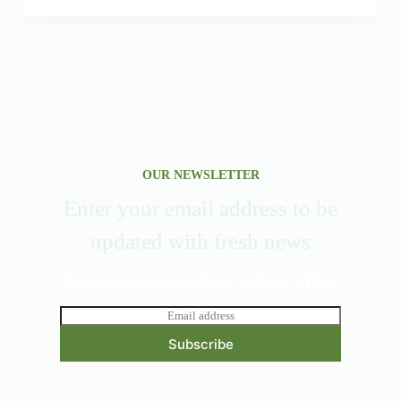
OUR NEWSLETTER
Enter your email address to be
updated with fresh news
Receive emails updates and hot offers
E
m
Subscribe
a
i
l
*