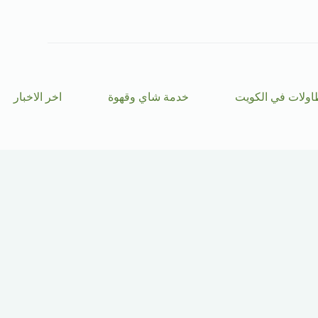
ا
ل
ت
ج
ا
و
ز
اولات في الكويت
خدمة شاي وقهوة
اخر الاخبار
إ
ل
ى
ا
ل
م
ح
ت
و
ى