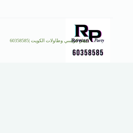
ايجار كراسي وطاولات الكويت |60358585