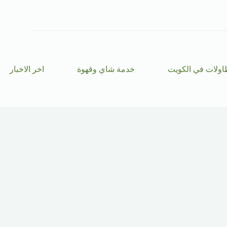
ا
ل
ت
ج
ا
و
ز
اولات في الكويت
خدمة شاي وقهوة
اخر الاخبار
إ
ل
ى
ا
ل
م
ح
ت
و
ى