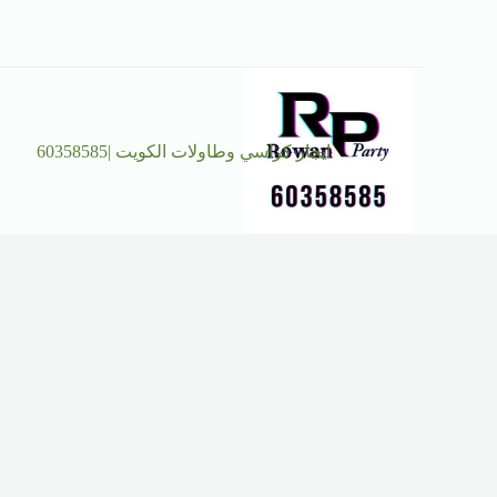
ايجار كراسي وطاولات الكويت |60358585