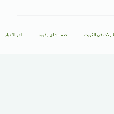
ا
ل
ت
ج
ا
و
ز
اولات في الكويت
خدمة شاي وقهوة
اخر الاخبار
إ
ل
ى
ا
ل
م
ح
ت
و
ى