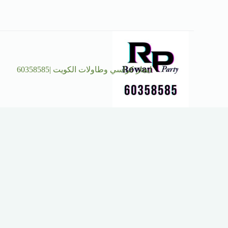
ايجار كراسي وطاولات الكويت |60358585