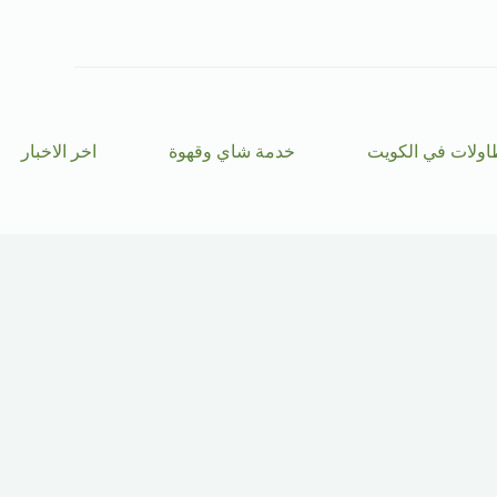
ا
ل
ت
ج
ا
و
ز
اولات في الكويت
خدمة شاي وقهوة
اخر الاخبار
إ
ل
ى
ا
ل
م
ح
ت
و
ى