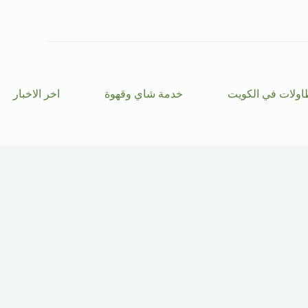
ا
ل
ت
ج
ا
و
ز
اولات في الكويت
خدمة شاي وقهوة
اخر الاخبار
إ
ل
ى
ا
ل
م
ح
ت
و
ى