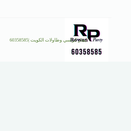
ايجار كراسي وطاولات الكويت |60358585