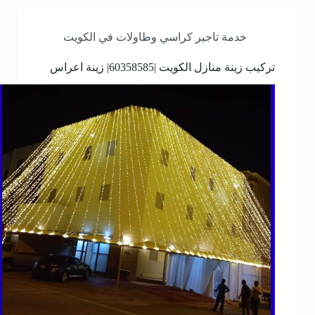
خدمة تاجير كراسي وطاولات في الكويت
تركيب زينة منازل الكويت |60358585| زينة اعراس