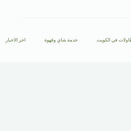
ا
ل
ت
ج
ا
و
ز
اولات في الكويت
خدمة شاي وقهوة
اخر الاخبار
إ
ل
ى
ا
ل
م
ح
ت
و
ى