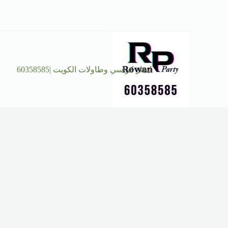
ايجار كراسي وطاولات الكويت |60358585