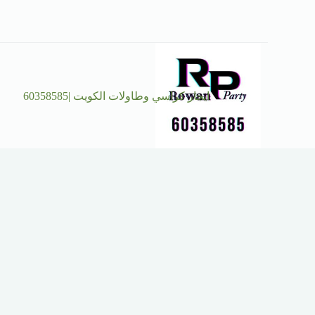
ايجار كراسي وطاولات الكويت |60358585