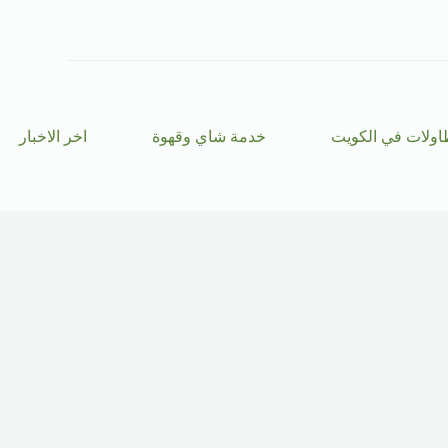
ا
ل
ت
ج
ا
و
ز
اولات في الكويت
خدمة شاي وقهوة
اخر الاخبار
إ
ل
ى
ا
ل
م
ح
ت
و
ى