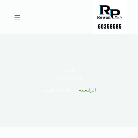
ا
ل
ت
ج
ا
و
ز
إ
ل
ى
ا
ل
الوسم
م
دفايات الكويت
ح
ت
الرئيسية
دفايات الكويت
و
ى