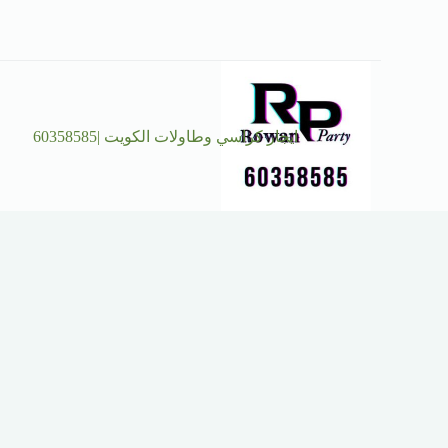
ايجار كراسي وطاولات الكويت |60358585