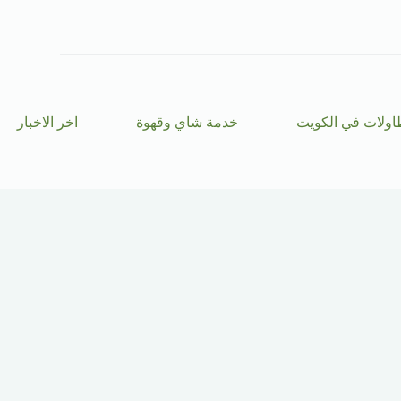
ا
ل
ت
ج
ا
و
ز
اولات في الكويت
خدمة شاي وقهوة
اخر الاخبار
إ
ل
ى
ا
ل
م
ح
ت
و
ى