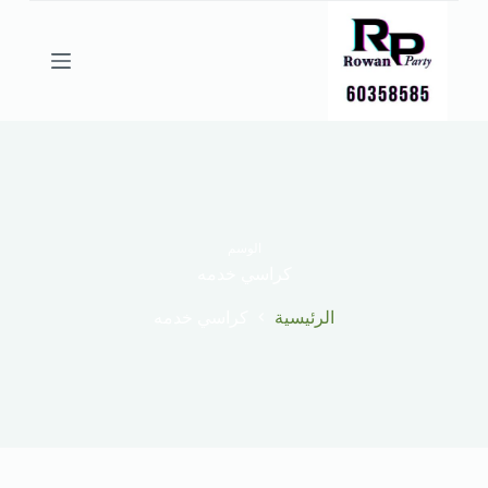
ا
ل
ت
ج
ا
و
ز
إ
ل
ى
ا
ل
الوسم
م
كراسي خدمه
ح
ت
الرئيسية
كراسي خدمه
و
ى