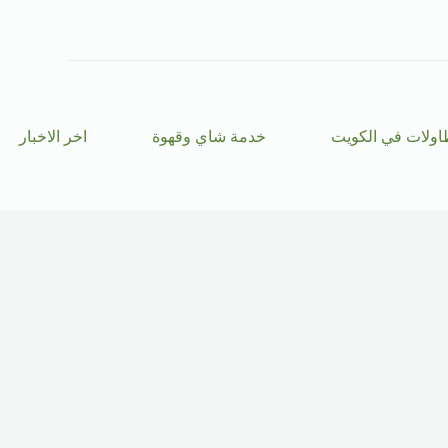
ا
ل
ت
ج
ا
و
ز
اولات في الكويت
خدمة شاي وقهوة
اخر الاخبار
إ
ل
ى
ا
ل
م
ح
ت
و
ى