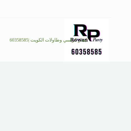
ايجار كراسي وطاولات الكويت |60358585