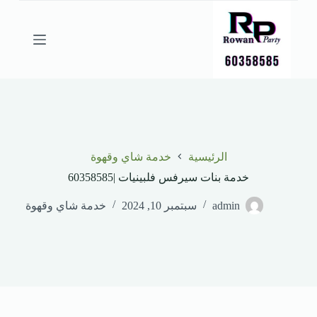
ا
ل
ت
ج
ا
و
ز
إ
ل
ى
ا
الرئيسية
خدمة شاي وقهوة
ل
م
خدمة بنات سيرفس فلبينيات |60358585
ح
ت
admin
سبتمبر 10, 2024
خدمة شاي وقهوة
و
ى