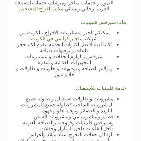
التمور و خدمات مباخر ومرشات خدمات الضيافة
العربية رجالي ونسائي
مكتب افراح الفحيحيل
بنات سيرفس فلبينيات
يمكنكم تاجير مستلزمات الافراح بالكويت من
شركتنا ,
تاجير كراسي في الكويت
الاننا لدينا افضل الادوات الحديثة نتقدم لكم حجز
قاعات و بوفيهات ضيافة
سيرفس و لوازم الحفلات و مستلزمات
التجهيزات الغذائية و سفرة
و ولائم الضيافة و بوفيهات و حلويات و طاولات و
حلا و تمور
خدمة فلبينيات للاستقبال
مشروبات و طاولات استقبال و طاوله جميع
المشروبات الساخنه *طاوله جميع المشروبات
البارده و العصائر وبوفيه حلو و قهوة
فطاير ومياه وبيبسي ومشروبات السفن
وسيرفس فلبينيات وقهوجية والضيافة العربية
داخل القاعات داخل المنازل وحفلات
الزفاف حفلات التخرج أعياد ميلاد وأعراس
مناسبات عزيمه عزايم وسيرفس حلو وشيكولاته