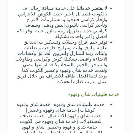
لا يقتصر خدماتنا علي خدمة ضيافة رجالي ف
يالكويت فقط بل تاجير احدث الكوش للاعراس
وايجار كراسي فندقية و مستلزمات الافراح
وتأجير كراسي نابليون ابيض وذهبي وشفاف
كراسي حديد مطروق زينة منازل حيث توفر لكم
افضل واكبر واحدث تشكيلة
توفر خيم افراح وحفلات وتسيكيرات الحدائق
عادية و اوف وايت ومراوح خارجية وإضاءات
وليتات زينة للمنازل وللتزيين الحدائق وكشافات
الاضاءة وافضل تشكيلة كوش وكراسي وطاولات
والمباخر والخيم والسجاد بكافة انواعها مضي
وتقديم خدمه شاي وقهوه وعصير الكويت كما
يوجد لدينا افضل طاقم للاشراف من خلال فريق
عمل مدرب لادارة الحفلات
خدمه فلبينيات شاي وقهوه
خدمه فلبينيات شاي وقهوه | خدمة شاي وقهوه
كويتيات | خدمة شاي وقهوه وعصير |
خدمة شاي وقهوه للاستقبال | خدمة ضيافة
للاستقبالات | خدمة شاي وقهوه في الكويت
خدمة شاي و قهوة وعصير | شاي و قهوة
للاستقبال في الكويت افضل اسعار الشاي و