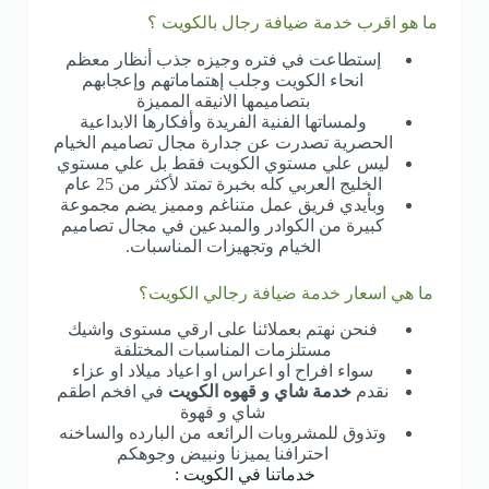
ما هو اقرب خدمة ضيافة رجال بالكويت ؟
إستطاعت في فتره وجيزه جذب أنظار معظم
انحاء الكويت وجلب إهتماماتهم وإعجابهم
بتصاميمها الانيقه المميزة
ولمساتها الفنية الفريدة وأفكارها الابداعية
الحصرية تصدرت عن جدارة مجال تصاميم الخيام
ليس علي مستوي الكويت فقط بل علي مستوي
الخليج العربي كله بخبرة تمتد لأكثر من 25 عام
وبأيدي فريق عمل متناغم ومميز يضم مجموعة
كبيرة من الكوادر والمبدعين في مجال تصاميم
الخيام وتجهيزات المناسبات.
ما هي اسعار خدمة ضيافة رجالي الكويت؟
فنحن نهتم بعملائنا على ارقي مستوى واشيك
مستلزمات المناسبات المختلفة
سواء افراح او اعراس او اعياد ميلاد او عزاء
نقدم
خدمة شاي و قهوه الكويت
في افخم اطقم
شاي و قهوة
وتذوق للمشروبات الرائعه من البارده والساخنه
احترافنا يميزنا ونبيض وجوهكم
خدماتنا في الكويت :