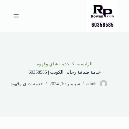
ا
ل
ت
ج
ا
و
ز
إ
ل
ى
ا
الرئيسية
خدمة شاي وقهوة
ل
م
خدمة ضيافة رجالى الكويت | 60358585
ح
ت
admin
سبتمبر 10, 2024
خدمة شاي وقهوة
و
ى