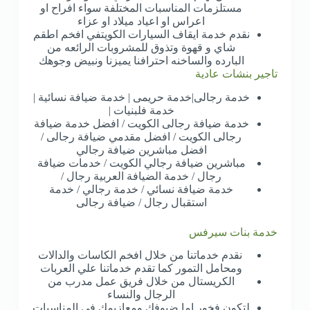
مستلزمات المناسبات المختلفة سواء افراح او
اعراس او اعياد ميلاد او عزاء
نقدم خدمة ايقاف السيارات الكويتفي افخم اطقم
شاي و قهوة وتذوق للمشروبات الرائعه من
البارده والساخنه احترافنا يميزنا ونبيض وجوهك
تاجير بنشات عادية
خدمة رجالى|خدمة حريمى | خدمة ضيافة نسائية |
خدمة فلبنيات |
خدمة ضيافة رجالى الكويت / افضل خدمة ضيافة
رجالى الكويت / افضل مقدمي ضيافة رجالى /
افضل مباشرين ضيافة رجالي
مباشرين ضيافة رجالي الكويت / خدمات ضيافة
رجال / خدمة الضيافة العربية رجال /
خدمة ضيافة نسائي / خدمة رجالي / خدمة
استقبال رجال / ضيافة رجالى
خدمة بنات سيرفس
نقدم خدماتنا من خلال افخم الكاسات والدالات
ومحامل التمور كما تقدم خدماتنا علي العربات
الكريستال من خلال فريق عمل مدرب من
الرجال والنساء
لتكون فخور اما ضيوفك ومعازيمك في المناسبات