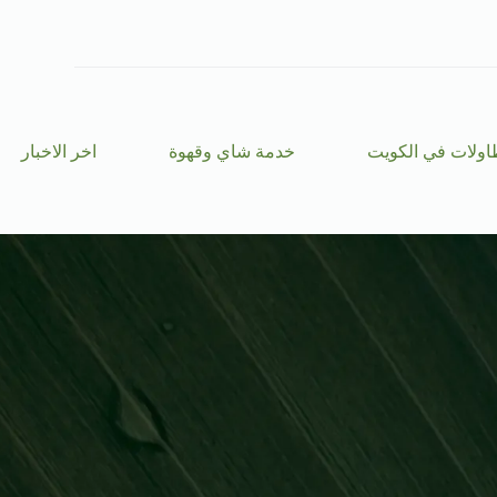
ا
ل
ت
ج
ا
و
ز
اولات في الكويت
خدمة شاي وقهوة
اخر الاخبار
إ
ل
ى
ا
ل
م
ح
ت
و
ى