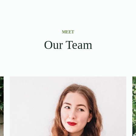
MEET
Our Team