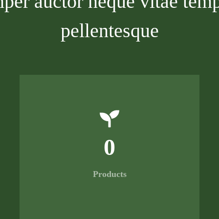
per auctor neque vitae te
pellentesque
0
Products