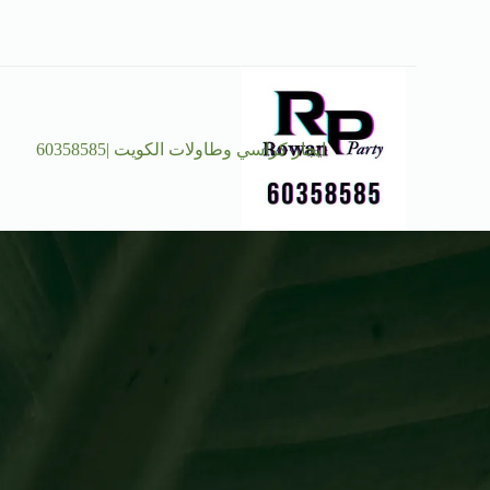
ايجار كراسي وطاولات الكويت |60358585