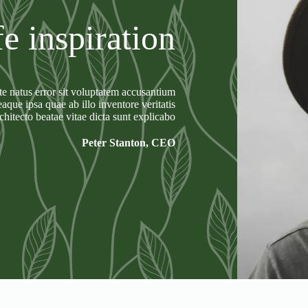
fe inspiration
ste natus error sit voluptatem accusantium
que ipsa quae ab illo inventore veritatis
rchitecto beatae vitae dicta sunt explicabo.
Peter Stanton, CEO