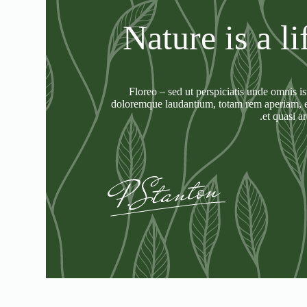
Nature is a li
Floreo – sed ut perspiciatis unde omnis i
doloremque laudantium, totam rem aperiam, ea
et quasi a