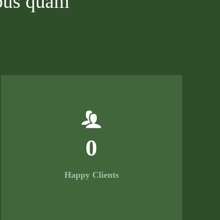
mpus quam
0
Happy Clients