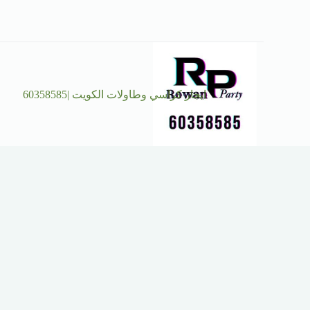
ايجار كراسي وطاولات الكويت |60358585