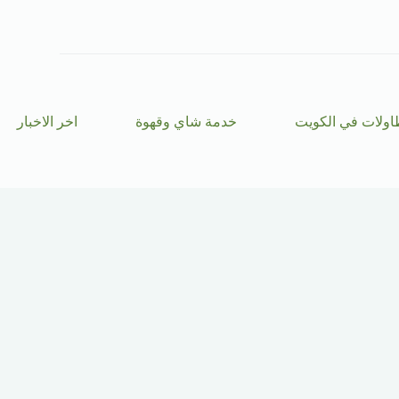
ا
ل
ت
ج
ا
و
ز
اولات في الكويت
خدمة شاي وقهوة
اخر الاخبار
إ
ل
ى
ا
ل
م
ح
ت
و
ى