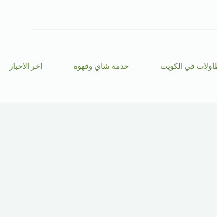
ا
ل
ت
ج
ا
و
ز
اولات في الكويت
خدمة شاي وقهوة
اخر الاخبار
إ
ل
ى
ا
ل
م
ح
ت
و
ى