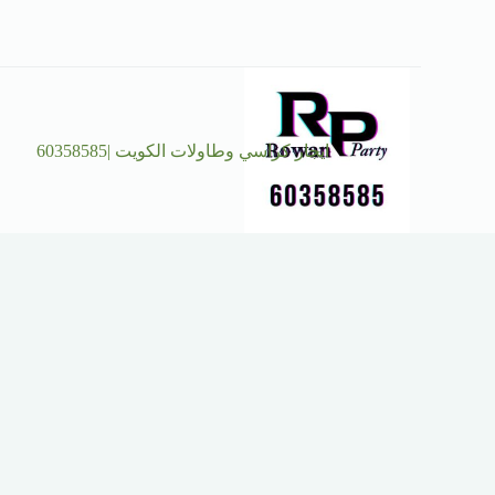
ايجار كراسي وطاولات الكويت |60358585