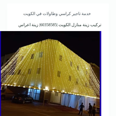
خدمة تاجير كراسي وطاولات في الكويت
تركيب زينة منازل الكويت |60358585| زينة اعراس