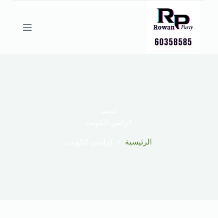
ا
ل
ت
ج
ا
و
ز
إ
ل
ى
ا
ل
الوسم
م
كراسي الكويت
ح
ت
الرئيسية
كراسي الكويت
و
ى